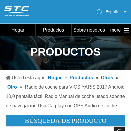
Español
English
Pусский
Hogar
Productos
Sobre nosotros
more
Português
Hogar
PRODUCTOS
Productos
Sobre nosotros
Caliente
Usted está aquí:
Hogar
»
Productos
»
Otros
»
Descargar
Otro
»
Radio de coche para VIOS YARIS 2017 Android
Noticias
10,0 pantalla táctil Radio Manual de coche usado soporte
de navegación Dsp Carplay con GPS Audio de coche
Contáctenos
BÚSQUEDA DE PRODUCTO