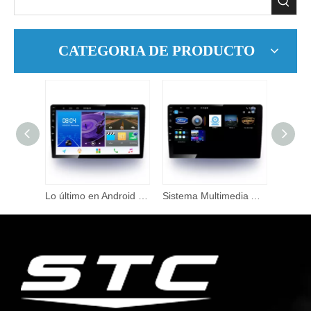
CATEGORIA DE PRODUCTO
Vídeo de coche doble Din estéreo 4 Ram Android 10 para ACCORD 2005 reproductor de DVD de coche con pantalla táctil con navegación Multimedia
Lo último en Android 10,0, pantalla capacitiva, 10,1 pulgadas, Netcom PRADO 2017 a 2018, Radio para coche, todos los teléfonos, Audio y vídeo en DVD para coche
Sistema Multimedia Android 10,0 Pantalla táctil IPS de 10,1 pulgadas para Toyota Corolla 2012 2016 reproductor de Dvd para coche Radio GPS Naxigation