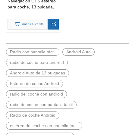
Navegación GPS estéreo
para coche, 13 pulgadas,
Octa Core, Android, Radio
automática, unidades GPS
Añadir al carrito
de navegación para coche
con laminación completa
1920x1200
Radio con pantalla táctil
Android Auto
radio de coche para android
Android Auto de 13 pulgadas
Estéreo de coche Android
radio del coche con android
radio de coche con pantalla táctil
Radio de coche Android
estéreo del coche con pantalla táctil