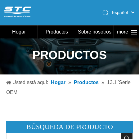
Español
English
Pусский
Hogar
Productos
Sobre nosotros
more
Português
Hogar
PRODUCTOS
Productos
Sobre nosotros
Caliente
Usted está aquí:
Hogar
»
Productos
»
13.1 'Serie
Descargar
OEM
Noticias
Contáctenos
BÚSQUEDA DE PRODUCTO