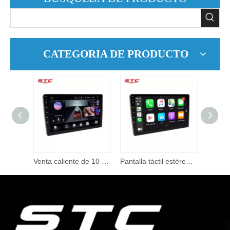
CATEGORIA DE PRODUCTO
Gran venta de pantalla táctil Multimedia de 9 pulgadas, reproductor de Dvd para coche, Radio, navegación Gps para Hyundai ACCENT 2011-2016, Android para coche
Venta caliente de 10 pulgadas reproductor de DVD del coche Android estéreo del coche pantalla táctil reproductor Multimedia electrónica para automóvil vídeo del coche
Pantalla táctil estéreo para coche, reproductor de Dvd para coche de 9 pulgadas, Radio para Hyundai ACCENT 2017, Android 10, navegación Gps de doble Din, sistema Multimedia