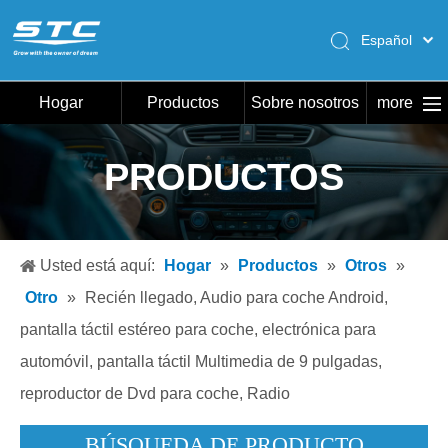
Español
English
Pусский
Hogar
Productos
Sobre nosotros
more
Português
Hogar
PRODUCTOS
Productos
Sobre nosotros
Caliente
Usted está aquí:
Hogar
»
Productos
»
Otros
»
Descargar
Otro
»
Recién llegado, Audio para coche Android,
Noticias
pantalla táctil estéreo para coche, electrónica para
automóvil, pantalla táctil Multimedia de 9 pulgadas,
Contáctenos
reproductor de Dvd para coche, Radio
BÚSQUEDA DE PRODUCTO