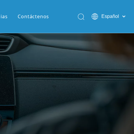
cias
Contáctenos
Español
English
Pусский
Português