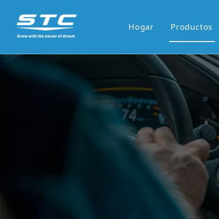
Hogar
Productos
Venta ca
Serie OE
Serie OE
Pantalla 
Pantalla 
7'panel r
9'/10'and
Los reci