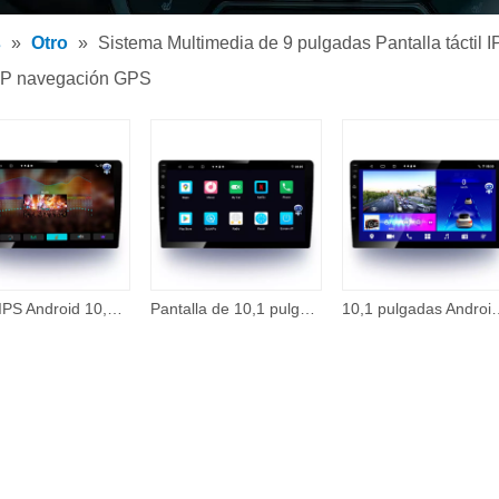
tor de MP3 para coche
s
»
Otro
»
Sistema Multimedia de 9 pulgadas Pantalla tác
tor MP5 para coche
DSP navegación GPS
os
10,1 'IPS Android 10,0 4Core 2 + 32G reproductor Multimedia para coche PRADO 2013 2014 2015 2016 2017 GPS Radio Estéreo DSP Audio para coche
Pantalla de 10,1 pulgadas, doble Din, sistema Multimedia Android 10,0 para TOYOTA HILUX 2015 2020, DSP, navegación GPS, reproductor de Dvd para coche, Audio
10,1 pulgadas Android 10,0 sistema Multimedia pantalla táctil para Toyota C