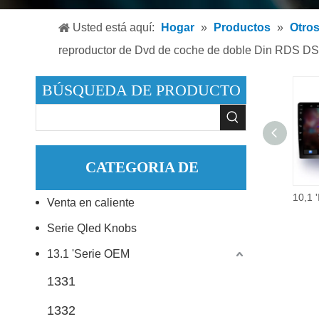
Reproduc
Usted está aquí:
Hogar
»
Productos
»
Otro
Reproduc
reproductor de Dvd de coche de doble Din RDS 
Accesori
BÚSQUEDA DE PRODUCTO
CATEGORIA DE
Sistema Multimedia de 9 pulgadas para coche Android 10,0 reproductor de Dvd pantalla táctil para TOYOTA LAND CRUISER 2002 2009 DSP GPS Naxigation Audio para coche
Venta en caliente
PRODUCTO
Serie Qled Knobs
13.1 'Serie OEM
1331
1332