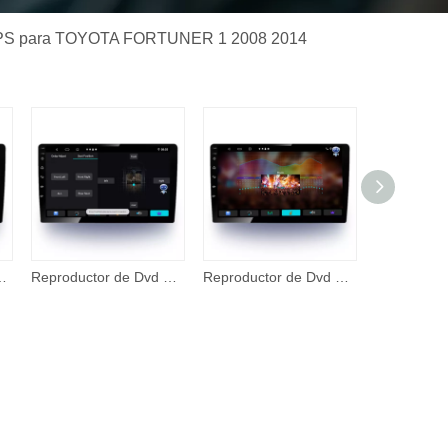
til IPS para TOYOTA FORTUNER 1 2008 2014
orolla 2017 2018 GPS Naxigation DSP doble Din reproductor de Dvd para coche
Reproductor de Dvd para coche con pantalla táctil de 9 pulgadas para TOYOTA CAMRY 2006 2011, reproductor Multimedia Android 10,0, electrónica para automóvil, GPS, DSP, Audio para coche
Reproductor de Dvd para coche de 9 pulgadas Pantalla táctil IPS para TOYOTA FORTUNER 2 2015 2020 sistema Multimedia Android 10,0 navegación GPS Audio para coche