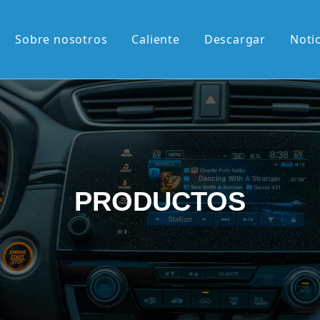
Sobre nosotros
Caliente
Descargar
Noti
liente
M de 13,1'
M de 12,3'
2K de 10,36'
PRODUCTOS
vertical de 9,7'
etráctil Android
roid
én llegados