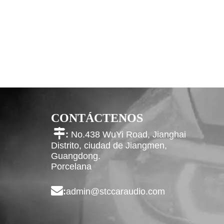
CONTÁCTENOS

:
No.438 WuYi Road, Jianghai
Distrito, ciudad de Jiangmen,
Guangdong.
Porcelana

:
admin@stccaraudio.com