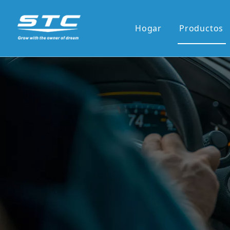
Hogar
Productos
Venta ca
Serie OE
Serie OE
Pantalla 
Pantalla 
7'panel r
9'/10'and
Los reci