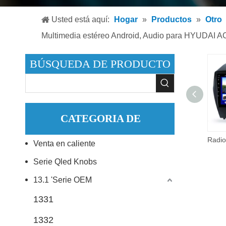
Reproduc
Usted está aquí:
Hogar
»
Productos
»
Otro
Reproduc
Multimedia estéreo Android, Audio para HYUDAI
Accesori
BÚSQUEDA DE PRODUCTO
CATEGORIA DE
Reproductor de DVD multimedia para coche al por mayor para Hyundai I10 (derecha) Pantalla inteligente Android Touch TV
Venta en caliente
PRODUCTO
Serie Qled Knobs
13.1 'Serie OEM
1331
1332