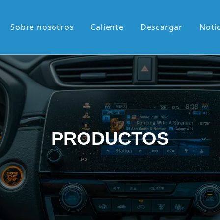
Sobre nosotros
Caliente
Descargar
Noti
liente
M de 13,1'
M de 12,3'
2K de 10,36'
PRODUCTOS
vertical de 9,7'
etráctil Android
roid
én llegados