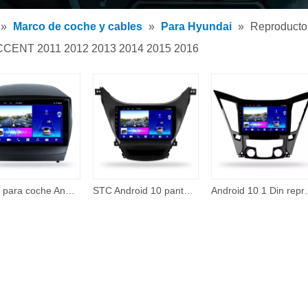
tor de MP3 para coche
»
Marco de coche y cables
»
Para Hyundai
»
Reproductor
tor MP5 para coche
 ACCENT 2011 2012 2013 2014 2015 2016
os
Radio para coche Android 2 Din de 9 pulgadas, reproductor Multimedia para coche, pantalla táctil Android, Radio para coche para Hyundai Tucson2 Ix35 2009-2015
STC Android 10 pantalla táctil 9 'Carplay inalámbrico Android Auto Radio estéreo navegación GPS para Hyundai ELANTRA 2014
Android 10 1 Din reproductor Multimedia de coc