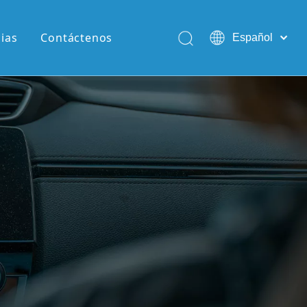
cias
Contáctenos
Español
English
Pусский
Português