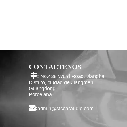
CONTÁCTENOS

:
No.438 WuYi Road, Jianghai
Distrito, ciudad de Jiangmen,
Guangdong.
Porcelana

:
admin@stccaraudio.com