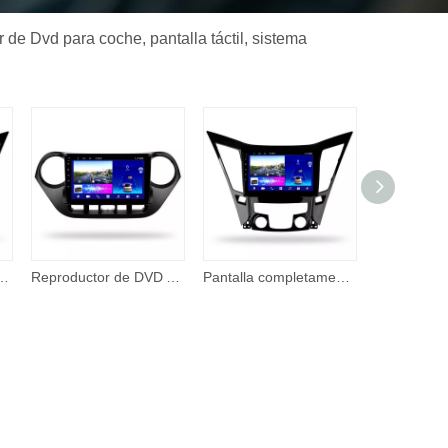
 de Dvd para coche, pantalla táctil, sistema
he Radio navegación GPS Radio de coche Estéreo Universal para Hyundai Santa IX45 2012
Reproductor de DVD Android para coche, Radio con pantalla táctil 2 Din, Carplay inalámbrico, Android, 2 + 32G, para Hyundai 2010 I10
Pantalla completamente táctil, navegador Multimedia para coche Android, sistema 2 Din Android 10,0, reproductor de DVD para coche para Hyundai SONATA 2011-2014