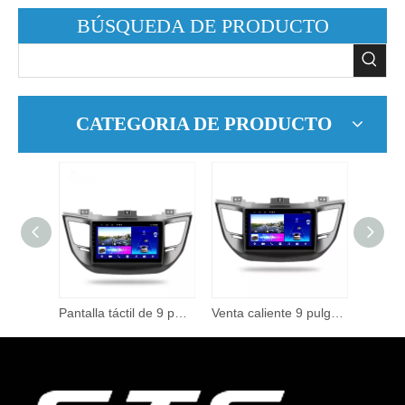
BÚSQUEDA DE PRODUCTO
CATEGORIA DE PRODUCTO
Estéreo para coche Android 10, Radio para coche con pantalla táctil de 9 pulgadas, doble Din, navegación Gps, Wifi, reproductor Multimedia para coche, 2 Usb
Pantalla táctil de 9 pulgadas para coche, Multimedia Universal, Audio estéreo 2 Din, Android 9, Radio para coche TUCSON3 2015 2018 TC5
Venta caliente 9 pulgadas pantalla táctil ajustable reproductor de DVD del coche Android 2015-2018 Radio del coche carga inalámbrica Android GPS Audio