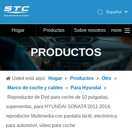
Español
English
Pусский
Hogar
Productos
Sobre nosotros
more
Português
Hogar
PRODUCTOS
Productos
Sobre nosotros
Caliente
Usted está aquí:
Hogar
»
Productos
»
Otro
»
Descargar
Marco de coche y cables
»
Para Hyundai
»
Noticias
Reproductor de Dvd para coche de 10 pulgadas,
superventas, para HYUNDAI SONATA 2011-2014,
Contáctenos
reproductor Multimedia con pantalla táctil, electrónica
para automóvil, vídeo para coche