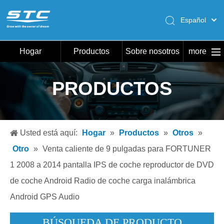
Español
English
Pусский
Hogar
Productos
Sobre nosotros
more
Português
Hogar
PRODUCTOS
Productos
Sobre nosotros
Caliente
Usted está aquí:
Hogar
»
Productos
»
Otros
»
Descargar
Otro
»
Venta caliente de 9 pulgadas para FORTUNER
Noticias
1 2008 a 2014 pantalla IPS de coche reproductor de DVD
de coche Android Radio de coche carga inalámbrica
Contáctenos
Android GPS Audio
BÚSQUEDA DE PRODUCTO