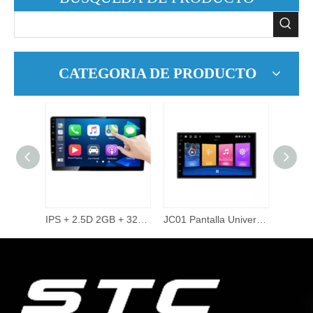
CATEGORIA DE PRODUCTO
9 pulgadas 2did Video Audio Multimedia Radio de coche 2 + 32G Android 10,0 reproductor de DVD estéreo para coche.
IPS + 2.5D 2GB + 32GB 360 Cámara con cable Carplay Tema en línea 48 Band EQ 10 pulgadas Android Pantalla táctil Reproductor de Dvd para automóvil Electrónica para automóvil
JC01 Pantalla Universal de 7 pulgadas sistema de navegación Gps reproductor de vídeo unidad principal reproductor Multimedia para coche 2 doble Din 2din