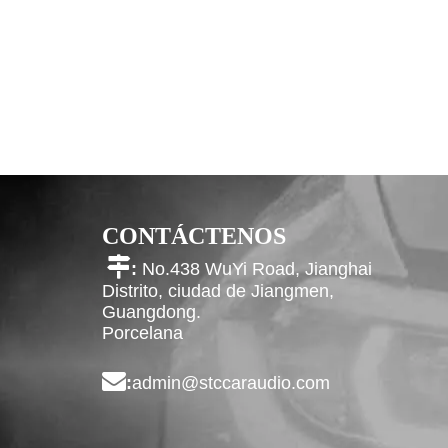
CONTÁCTENOS

:
No.438 WuYi Road, Jianghai
Distrito, ciudad de Jiangmen,
Guangdong.
Porcelana

:
admin@stccaraudio.com