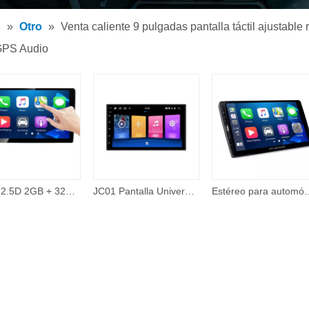
tor de MP3 para coche
s
»
Otro
»
Venta caliente 9 pulgadas pantalla táctil ajustabl
tor MP5 para coche
 GPS Audio
os
IPS + 2.5D 2GB + 32GB 360 Cámara con cable Carplay Tema en línea 48 Band EQ 10 pulgadas Android Pantalla táctil Reproductor de Dvd para automóvil Electrónica para automóvil
JC01 Pantalla Universal de 7 pulgadas sistema de navegación Gps reproductor de vídeo unidad principal reproductor Multimedia para coche 2 doble Din 2din
Estéreo para automóvil Compatible con Apple Carplay y Android Auto, estéreo para aut