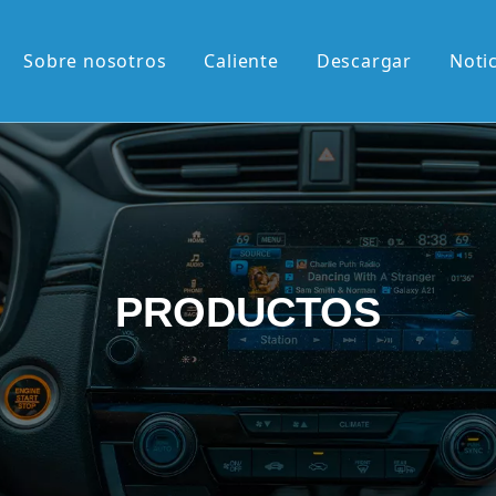
Sobre nosotros
Caliente
Descargar
Noti
liente
M de 13,1'
M de 12,3'
2K de 10,36'
PRODUCTOS
vertical de 9,7'
etráctil Android
roid
én llegados