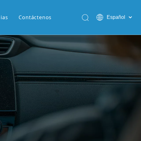
cias
Contáctenos
Español
English
Pусский
Português