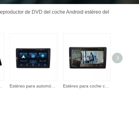
e reproductor de DVD del coche Android estéreo del
omóvil 2 Din de 7 pulgadas, reproductor de video con pantalla táctil con entrada A/V
Estéreo para automóvil: reproductor multimedia con pantalla táctil IPS Corehan de 7 'compatible con Apple CarPlay inalámbrico y Android Auto Mirror Link
Estéreo para coche con Apple CarPlay, Android Auto, pantalla táctil de 7 pulgadas, Radio para coche con soporte BT, cámara de respaldo, reproductor de vídeo remoto