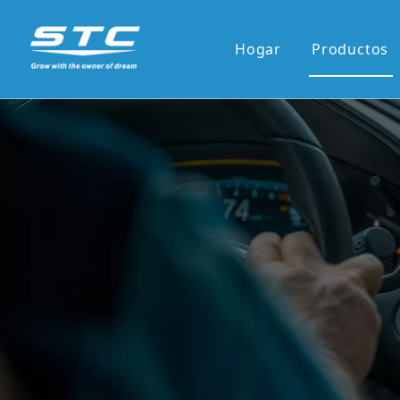
Hogar
Productos
Venta ca
Serie OE
Serie OE
Pantalla 
Pantalla 
7'panel r
9'/10'and
Los reci