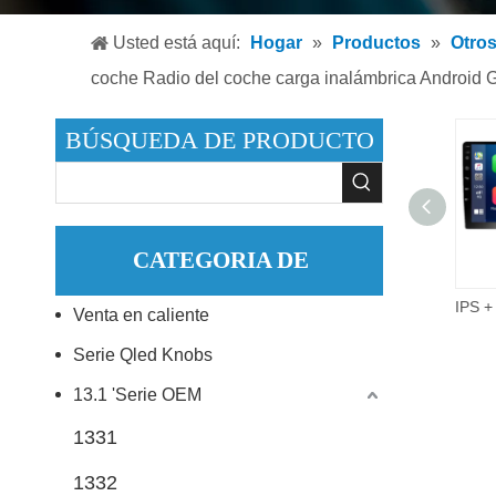
Reproduc
Usted está aquí:
Hogar
»
Productos
»
Otro
Reproduc
coche Radio del coche carga inalámbrica Android
Accesori
BÚSQUEDA DE PRODUCTO
CATEGORIA DE
9 pulgadas 2did Video Audio Multimedia Radio de coche 2 + 32G Android 10,0 reproductor de DVD estéreo para coche.
Venta en caliente
PRODUCTO
Serie Qled Knobs
13.1 'Serie OEM
1331
1332