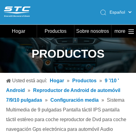
Español
English
Pусский
Hogar
Productos
Sobre nosotros
more
Português
Hogar
PRODUCTOS
Productos
Sobre nosotros
Caliente
Usted está aquí:
Hogar
»
Productos
»
9 '/10 '
Descargar
Android
»
Reproductor de Android de automóvil
Noticias
7/9/10 pulgadas
»
Configuración media
»
Sistema
Multimedia de 9 pulgadas Pantalla táctil IPS pantalla
Contáctenos
táctil estéreo para coche reproductor de Dvd para coche
navegación Gps electrónica para automóvil Audio