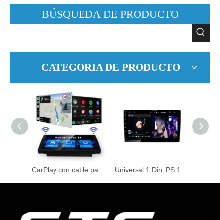
BÚSQUEDA DE PRODUCTO
CATEGORIA DE PRODUCTO
Reproductor de Dvd para coche con sistema Multimedia Android 10,0 Pantalla táctil IPS de 9 pulgadas para TOYOTA VIOS YARIS 2017 2020 GPS Naxigation Audio para coche
CarPlay con cable para pantalla de coche con sistema Android compatible con Android Auto/espejo/conexión USB/reproductor de vídeo con Control de voz SIRI
Universal 1 Din IPS 1024*600 Pantalla táctil Android 2 + 32g BT/GPS/WiFi /Mirror Link/AM/Carplay/DSP Navegación Gps para coche