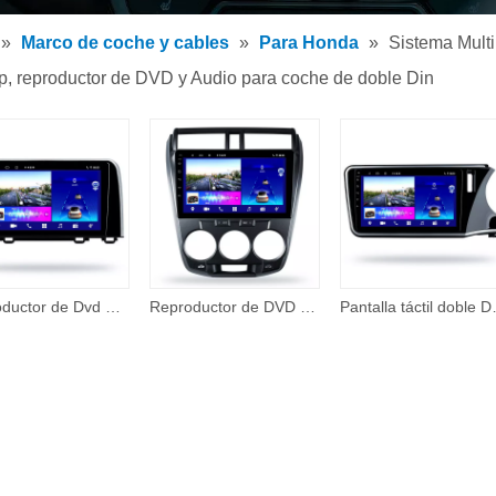
tor de MP3 para coche
»
Marco de coche y cables
»
Para Honda
»
Sistema Multi
tor MP5 para coche
 reproductor de DVD y Audio para coche de doble Din
os
Reproductor de Dvd para coche, pantalla táctil de navegación Gps de 10,1 pulgadas para HONDA CRV 2016 2018, sistema Multimedia Android 10,0, Audio Dsp para coche
Reproductor de DVD para coche Android con pantalla táctil IPS de 9 pulgadas 2,5 para Honda Linknew pantalla táctil doble Din Android Car Sat
Pantalla táctil doble Din de 10,1 pulgada