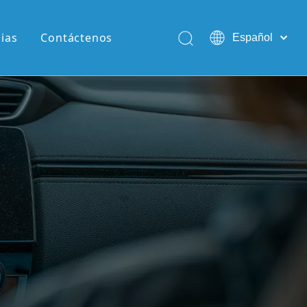
cias
Contáctenos
Español
English
Pусский
Português