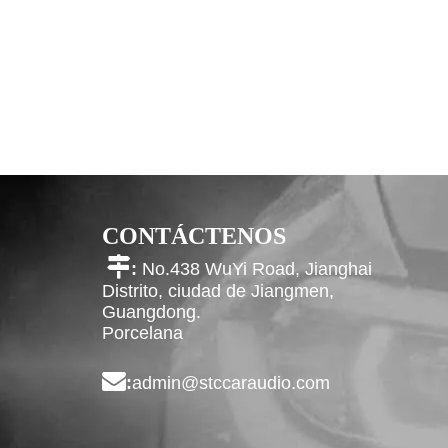
CONTÁCTENOS

:
No.438 WuYi Road, Jianghai
Distrito, ciudad de Jiangmen,
Guangdong.
Porcelana

:
admin@stccaraudio.com