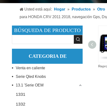
Reproduc
Usted está aquí:
Hogar
»
Productos
»
Otro
Reproduc
para HONDA CRV 2011 2018, navegación Gps, Dsp,
Accesori
BÚSQUEDA DE PRODUCTO
CATEGORIA DE
Reproductor de Dvd para coche, sistema Multimedia con pantalla táctil de 9 pulgadas, Radio automática Android para HONDA CIVIC 2015 2020, navegación Gps Dsp, Audio para coche
Venta en caliente
PRODUCTO
Serie Qled Knobs
13.1 'Serie OEM
1331
1332