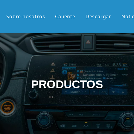
Sobre nosotros
Caliente
Descargar
Noti
liente
M de 13,1'
M de 12,3'
2K de 10,36'
PRODUCTOS
vertical de 9,7'
etráctil Android
roid
én llegados