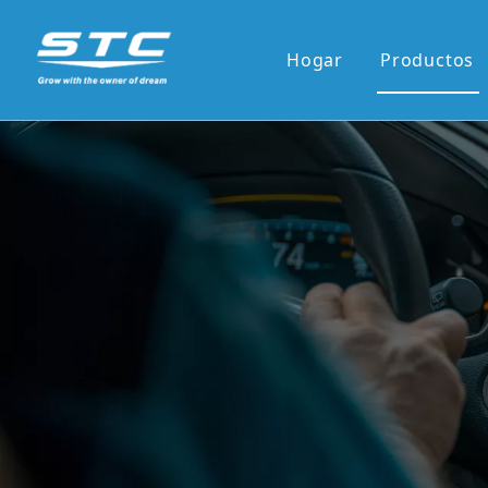
Hogar
Productos
Venta ca
Serie OE
Serie OE
Pantalla 
Pantalla 
7'panel r
9'/10'and
Los reci