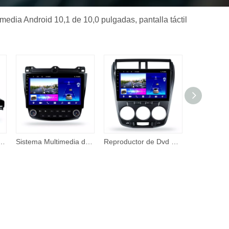
media Android 10,1 de 10,0 pulgadas, pantalla táctil
s para HONDA CITY GRACE 2014 2017, sistema Multimedia Android 10,0, navegación Gps, Audio Dsp para coche
Sistema Multimedia de pantalla táctil de 10,1 pulgadas, Radio para coche Android, reproductor de Dvd para HONDA ACCORD 2005 2008, navegación Gps, Audio para coche
Reproductor de Dvd para coche con sistema Multimedia Android con pantalla táctil de 10,1 pulgadas para HONDA CITY 2008 2013 navegación Gps Audio para coche Dsp de doble Din