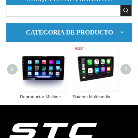
CATEGORIA DE PRODUCTO
Mark X Gx135 sistema Multimedia estéreo para coche Android Radio reproductor de Dvd para HONDA ACCORD 2005 2008 navegación Gps Audio para coche
Reproductor Multimedia de Dvd para coche de 9 pulgadas, sistema de pantalla táctil para Hyundai 2010 I10, doble Din, Android 10,0, navegación GPS, Audio DSP para coche
Sistema Multimedia Android estéreo de 13 pulgadas para coche, Radio compatible con navegación, Wifi, GPS para HONDA ACCORD 2012, conectar reproductor de Radio para coche