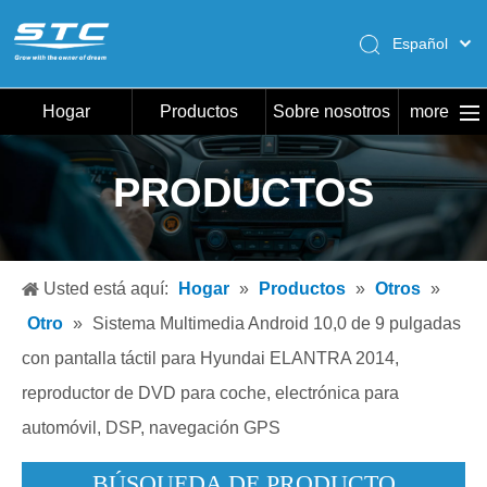
Español
English
Pусский
Hogar
Productos
Sobre nosotros
more
Português
Hogar
PRODUCTOS
Productos
Sobre nosotros
Caliente
Usted está aquí:
Hogar
»
Productos
»
Otros
»
Descargar
Otro
»
Sistema Multimedia Android 10,0 de 9 pulgadas
Noticias
con pantalla táctil para Hyundai ELANTRA 2014,
reproductor de DVD para coche, electrónica para
Contáctenos
automóvil, DSP, navegación GPS
BÚSQUEDA DE PRODUCTO