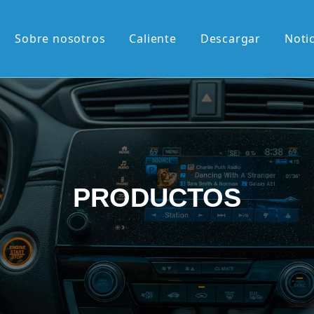
Sobre nosotros
Caliente
Descargar
Noti
liente
M de 13,1'
M de 12,3'
2K de 10,36'
PRODUCTOS
vertical de 9,7'
etráctil Android
roid
én llegados