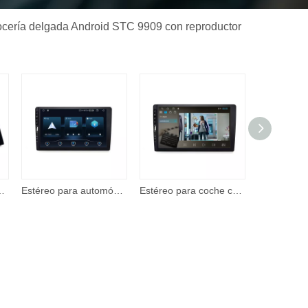
ocería delgada Android STC 9909 con reproductor
omóvil 2 Din de 7 pulgadas, reproductor de video con pantalla táctil con entrada A/V
Estéreo para automóvil: reproductor multimedia con pantalla táctil IPS Corehan de 7 'compatible con Apple CarPlay inalámbrico y Android Auto Mirror Link
Estéreo para coche con Apple CarPlay, Android Auto, pantalla táctil de 7 pulgadas, Radio para coche con soporte BT, cámara de respaldo, reproductor de vídeo remoto