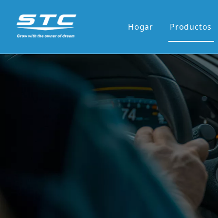
Hogar
Productos
Venta ca
Serie OE
Serie OE
Pantalla 
Pantalla 
7'panel r
9'/10'and
Los reci