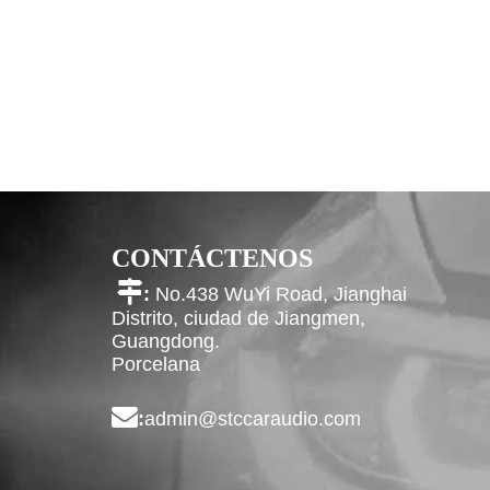
CONTÁCTENOS

:
No.438 WuYi Road, Jianghai
Distrito, ciudad de Jiangmen,
Guangdong.
Porcelana

:
admin@stccaraudio.com