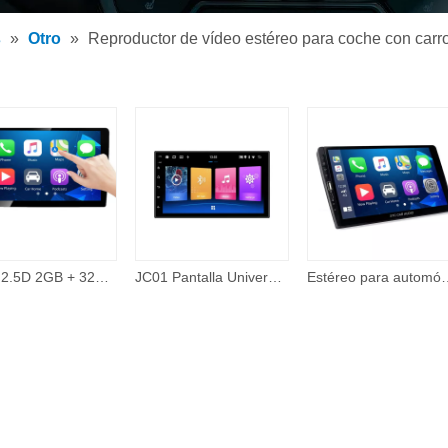
tor de MP3 para coche
s
»
Otro
»
Reproductor de vídeo estéreo para coche con carr
tor MP5 para coche
os
IPS + 2.5D 2GB + 32GB 360 Cámara con cable Carplay Tema en línea 48 Band EQ 10 pulgadas Android Pantalla táctil Reproductor de Dvd para automóvil Electrónica para automóvil
JC01 Pantalla Universal de 7 pulgadas sistema de navegación Gps reproductor de vídeo unidad principal reproductor Multimedia para coche 2 doble Din 2din
Estéreo para automóvil Compatible con Apple Carplay y Android Auto, estéreo para aut