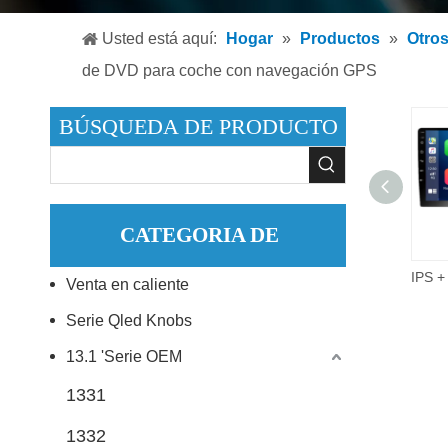
Reproduc
Usted está aquí:
Hogar
»
Productos
»
Otro
Reproduc
de DVD para coche con navegación GPS
Accesori
BÚSQUEDA DE PRODUCTO
CATEGORIA DE
9 pulgadas 2did Video Audio Multimedia Radio de coche 2 + 32G Android 10,0 reproductor de DVD estéreo para coche.
Venta en caliente
PRODUCTO
Serie Qled Knobs
13.1 'Serie OEM
1331
1332