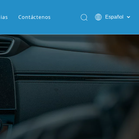
cias
Contáctenos
Español
English
Pусский
Português