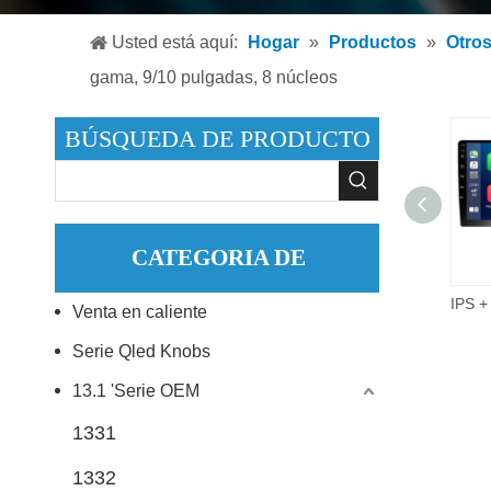
Reproduc
Usted está aquí:
Hogar
»
Productos
»
Otro
Reproduc
gama, 9/10 pulgadas, 8 núcleos
Accesori
BÚSQUEDA DE PRODUCTO
CATEGORIA DE
9 pulgadas 2did Video Audio Multimedia Radio de coche 2 + 32G Android 10,0 reproductor de DVD estéreo para coche.
Venta en caliente
PRODUCTO
Serie Qled Knobs
13.1 'Serie OEM
1331
1332