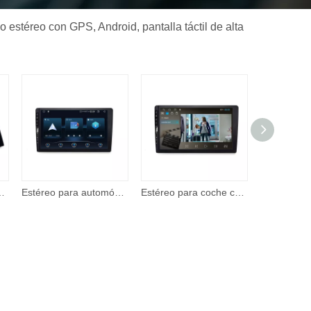
 estéreo con GPS, Android, pantalla táctil de alta
omóvil 2 Din de 7 pulgadas, reproductor de video con pantalla táctil con entrada A/V
Estéreo para automóvil: reproductor multimedia con pantalla táctil IPS Corehan de 7 'compatible con Apple CarPlay inalámbrico y Android Auto Mirror Link
Estéreo para coche con Apple CarPlay, Android Auto, pantalla táctil de 7 pulgadas, Radio para coche con soporte BT, cámara de respaldo, reproductor de vídeo remoto