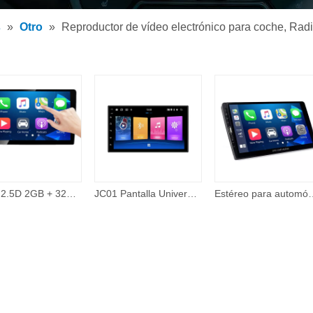
tor de MP3 para coche
s
»
Otro
»
Reproductor de vídeo electrónico para coche, Radio
tor MP5 para coche
os
IPS + 2.5D 2GB + 32GB 360 Cámara con cable Carplay Tema en línea 48 Band EQ 10 pulgadas Android Pantalla táctil Reproductor de Dvd para automóvil Electrónica para automóvil
JC01 Pantalla Universal de 7 pulgadas sistema de navegación Gps reproductor de vídeo unidad principal reproductor Multimedia para coche 2 doble Din 2din
Estéreo para automóvil Compatible con Apple Carplay y Android Auto, estéreo para aut