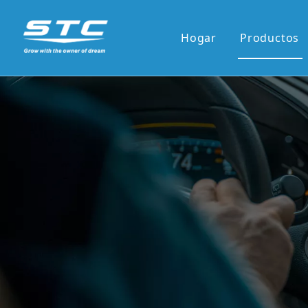
Hogar
Productos
Venta ca
Serie OE
Serie OE
Pantalla 
Pantalla 
7'panel r
9'/10'and
Los reci