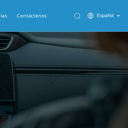
cias
Contáctenos
Español
English
Pусский
Português