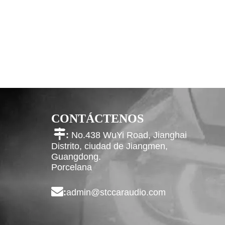
CONTÁCTENOS

:
No.438 WuYi Road, Jianghai
Distrito, ciudad de Jiangmen,
Guangdong.
Porcelana

:
admin@stccaraudio.com