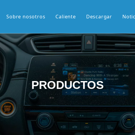
Sobre nosotros
Caliente
Descargar
Noti
liente
M de 13,1'
M de 12,3'
2K de 10,36'
PRODUCTOS
vertical de 9,7'
etráctil Android
roid
én llegados