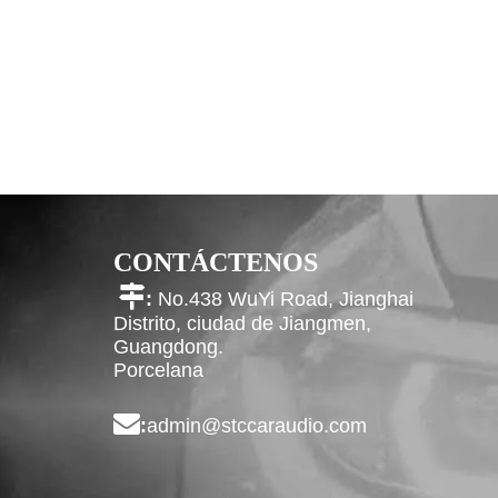
CONTÁCTENOS

:
No.438 WuYi Road, Jianghai
Distrito, ciudad de Jiangmen,
Guangdong.
Porcelana

:
admin@stccaraudio.com