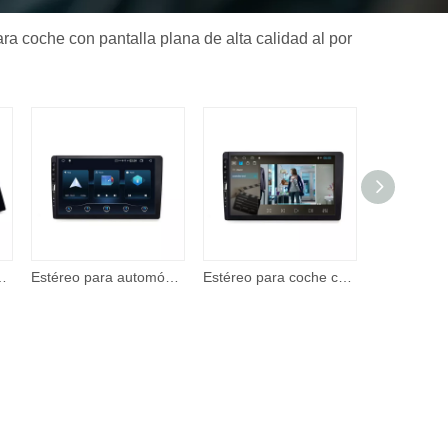
a coche con pantalla plana de alta calidad al por
omóvil 2 Din de 7 pulgadas, reproductor de video con pantalla táctil con entrada A/V
Estéreo para automóvil: reproductor multimedia con pantalla táctil IPS Corehan de 7 'compatible con Apple CarPlay inalámbrico y Android Auto Mirror Link
Estéreo para coche con Apple CarPlay, Android Auto, pantalla táctil de 7 pulgadas, Radio para coche con soporte BT, cámara de respaldo, reproductor de vídeo remoto