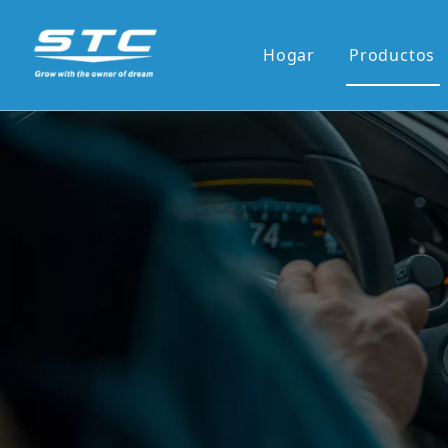
Hogar
Productos
Venta ca
Serie OE
Serie OE
Pantalla 
Pantalla 
7'panel r
9'/10'and
Los reci