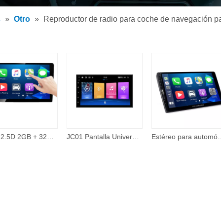
tor de MP3 para coche
s
»
Otro
»
Reproductor de radio para coche de navegación par
tor MP5 para coche
os
IPS + 2.5D 2GB + 32GB 360 Cámara con cable Carplay Tema en línea 48 Band EQ 10 pulgadas Android Pantalla táctil Reproductor de Dvd para automóvil Electrónica para automóvil
JC01 Pantalla Universal de 7 pulgadas sistema de navegación Gps reproductor de vídeo unidad principal reproductor Multimedia para coche 2 doble Din 2din
Estéreo para automóvil Compatible con Apple Carplay y Android Auto, estéreo para aut