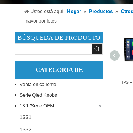
Reproduc
Usted está aquí:
Hogar
»
Productos
»
Otro
Reproduc
mayor por lotes
Accesori
BÚSQUEDA DE PRODUCTO
CATEGORIA DE
9 pulgadas 2did Video Audio Multimedia Radio de coche 2 + 32G Android 10,0 reproductor de DVD estéreo para coche.
Venta en caliente
PRODUCTO
Serie Qled Knobs
13.1 'Serie OEM
1331
1332