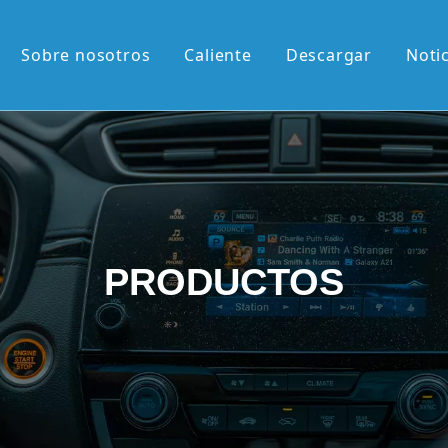
Sobre nosotros
Caliente
Descargar
Noti
liente
M de 13,1'
M de 12,3'
2K de 10,36'
PRODUCTOS
vertical de 9,7'
etráctil Android
roid
én llegados