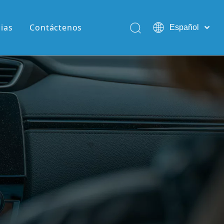
cias
Contáctenos
Español
English
Pусский
Português