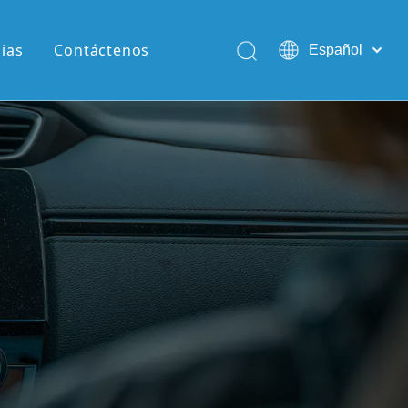
cias
Contáctenos
Español
English
Pусский
Português