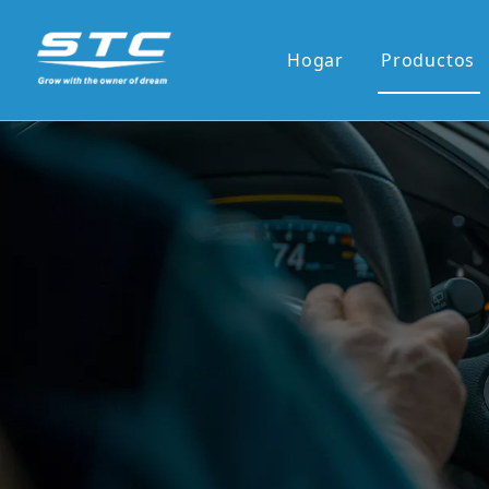
Hogar
Productos
Venta ca
Serie OE
Serie OE
Pantalla 
Pantalla 
7'panel r
9'/10'and
Los reci