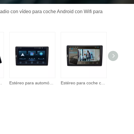
Radio con vídeo para coche Android con Wifi para
omóvil 2 Din de 7 pulgadas, reproductor de video con pantalla táctil con entrada A/V
Estéreo para automóvil: reproductor multimedia con pantalla táctil IPS Corehan de 7 'compatible con Apple CarPlay inalámbrico y Android Auto Mirror Link
Estéreo para coche con Apple CarPlay, Android Auto, pantalla táctil de 7 pulgadas, Radio para coche con soporte BT, cámara de respaldo, reproductor de vídeo remoto