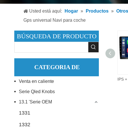
Reproduc
Usted está aquí:
Hogar
»
Productos
»
Otro
Reproduc
Gps universal Navi para coche
Accesori
BÚSQUEDA DE PRODUCTO
CATEGORIA DE
9 pulgadas 2did Video Audio Multimedia Radio de coche 2 + 32G Android 10,0 reproductor de DVD estéreo para coche.
Venta en caliente
PRODUCTO
Serie Qled Knobs
13.1 'Serie OEM
1331
1332