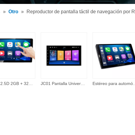
tor de MP3 para coche
s
»
Otro
»
Reproductor de pantalla táctil de navegación por 
tor MP5 para coche
os
IPS + 2.5D 2GB + 32GB 360 Cámara con cable Carplay Tema en línea 48 Band EQ 10 pulgadas Android Pantalla táctil Reproductor de Dvd para automóvil Electrónica para automóvil
JC01 Pantalla Universal de 7 pulgadas sistema de navegación Gps reproductor de vídeo unidad principal reproductor Multimedia para coche 2 doble Din 2din
Estéreo para automóvil Compatible con Apple Carplay y Android Auto, estéreo para aut