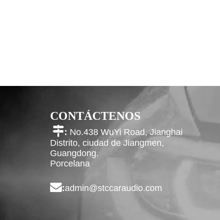
CONTÁCTENOS

:
No.438 WuYi Road, Jianghai
Distrito, ciudad de Jiangmen,
Guangdong.
Porcelana

:
admin@stccaraudio.com