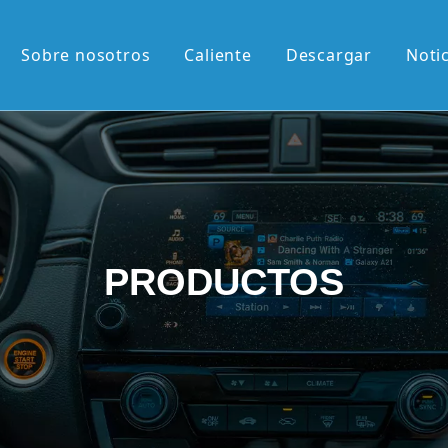
Sobre nosotros
Caliente
Descargar
Noti
liente
M de 13,1'
M de 12,3'
2K de 10,36'
PRODUCTOS
vertical de 9,7'
etráctil Android
roid
én llegados