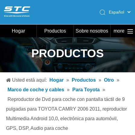
Español
English
Pусский
Hogar
Productos
Sobre nosotros
more
Português
Hogar
PRODUCTOS
Productos
Sobre nosotros
Caliente
Usted está aquí:
Hogar
»
Productos
»
Otro
»
Descargar
Marco de coche y cables
»
Para Toyota
»
Noticias
Reproductor de Dvd para coche con pantalla táctil de 9
pulgadas para TOYOTA CAMRY 2006 2011, reproductor
Contáctenos
Multimedia Android 10,0, electrónica para automóvil,
GPS, DSP, Audio para coche