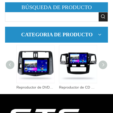
BÚSQUEDA DE PRODUCTO
CATEGORIA DE PRODUCTO
Sistema Multimedia Android 10,0 Pantalla táctil IPS de 10,1 pulgadas para Toyota Corolla 2012 2016 reproductor de Dvd para coche Radio GPS Naxigation
Reproductor de DVD de coche de doble Din de 9 pulgadas para TOYOTA PRADO 2009 2013 GPS Naxigation DSP Android 10,0 sistema Multimedia pantalla táctil Audio
Reproductor de CD Universal de 9 pulgadas, pantalla táctil capacitiva Multimedia Android, mesa de pantalla táctil grande para FORTUNER 1 2008 2014 9 AAC