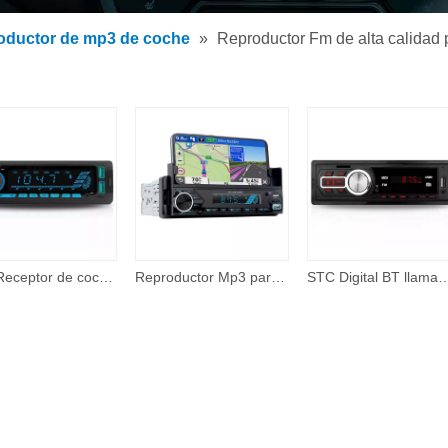
tor de MP3 para coche
oductor de mp3 de coche
»
Reproductor Fm de alta calidad
tor MP5 para coche
os
STC Receptor de coche Mp3 1 Din Pantalla LCD Estéreo de coche con DSP 12V Rc Control de voz Radio de coche
Reproductor Mp3 para coche, puerto de carga LCD, soporte para teléfono móvil BT Aux 2USB RC Dsp, Control de aplicación de Audio para coche, Panel desmontable Mp3 para coche
STC Digital BT llamada manos libres 60Wx4 FM reproductor Multimedia 1Din Radio estéreo para coche reproductor Mp3 pa