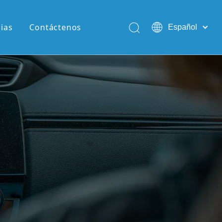
cias
Contáctenos
Español
English
Pусский
Português