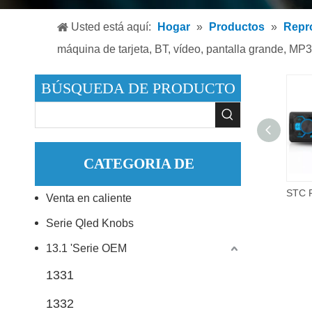
Reproduc
Usted está aquí:
Hogar
»
Productos
»
Repr
Reproduc
máquina de tarjeta, BT, vídeo, pantalla grande, MP3
Accesori
BÚSQUEDA DE PRODUCTO
CATEGORIA DE
Ventas calientes de fábrica desplazarse por la pantalla compatible con Bt Car Mp3 Palyer
Venta en caliente
PRODUCTO
Serie Qled Knobs
13.1 'Serie OEM
1331
1332