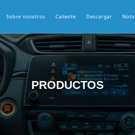
Sobre nosotros
Caliente
Descargar
Noti
liente
M de 13,1'
M de 12,3'
2K de 10,36'
PRODUCTOS
vertical de 9,7'
etráctil Android
roid
én llegados