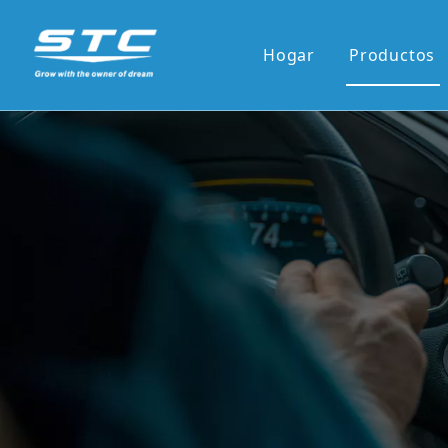
Hogar
Productos
Venta ca
Serie OE
Serie OE
Pantalla 
Pantalla 
7'panel r
9'/10'and
Los reci