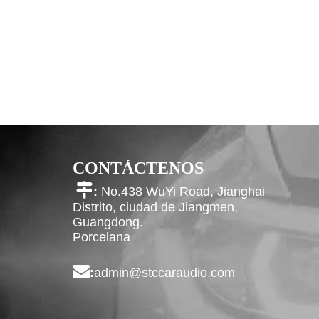
CONTÁCTENOS

:
No.438 WuYi Road, Jianghai
Distrito, ciudad de Jiangmen,
Guangdong.
Porcelana

:
admin@stccaraudio.com