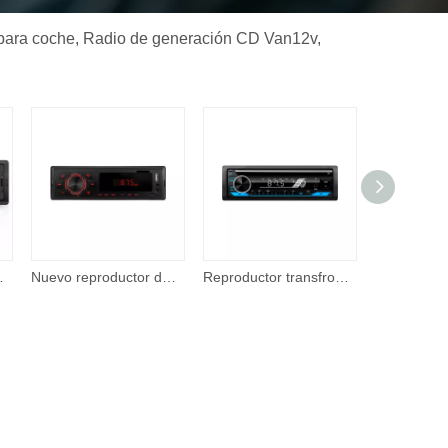
 para coche, Radio de generación CD Van12v,
ra coche 5,0 con entrada auxiliar en el tablero
Nuevo reproductor de DVD universal para coche con reproductor MP3 One-din 2021
Reproductor transfronterizo BT Fm para coche, generación de Radio CD Van12v, máquina de tarjetas, Mp3 para coche