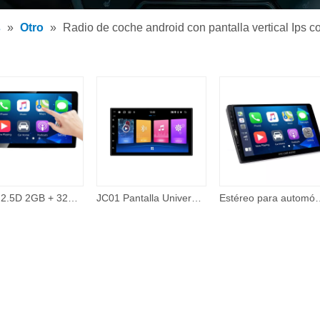
tor de MP3 para coche
s
»
Otro
»
Radio de coche android con pantalla vertical Ips c
tor MP5 para coche
os
IPS + 2.5D 2GB + 32GB 360 Cámara con cable Carplay Tema en línea 48 Band EQ 10 pulgadas Android Pantalla táctil Reproductor de Dvd para automóvil Electrónica para automóvil
JC01 Pantalla Universal de 7 pulgadas sistema de navegación Gps reproductor de vídeo unidad principal reproductor Multimedia para coche 2 doble Din 2din
Estéreo para automóvil Compatible con Apple Carplay y Android Auto, estéreo para aut