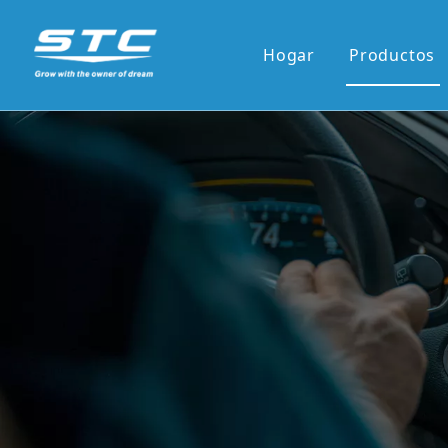
Hogar
Productos
Venta ca
Serie OE
Serie OE
Pantalla 
Pantalla 
7'panel r
9'/10'and
Los reci