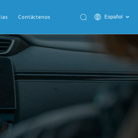
cias
Contáctenos
Español
English
Pусский
Português