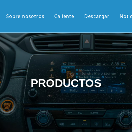
Sobre nosotros
Caliente
Descargar
Noti
liente
M de 13,1'
M de 12,3'
2K de 10,36'
PRODUCTOS
vertical de 9,7'
etráctil Android
roid
én llegados