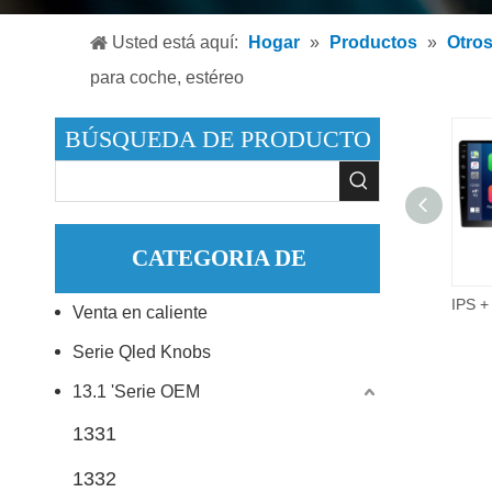
Reproduc
Usted está aquí:
Hogar
»
Productos
»
Otro
Reproduc
para coche, estéreo
Accesori
BÚSQUEDA DE PRODUCTO
CATEGORIA DE
9 pulgadas 2did Video Audio Multimedia Radio de coche 2 + 32G Android 10,0 reproductor de DVD estéreo para coche.
Venta en caliente
PRODUCTO
Serie Qled Knobs
13.1 'Serie OEM
1331
1332