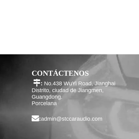
CONTÁCTENOS

:
No.438 WuYi Road, Jianghai
Distrito, ciudad de Jiangmen,
Guangdong.
Porcelana

:
admin@stccaraudio.com