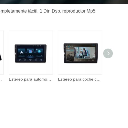
ompletamente táctil, 1 Din Dsp, reproductor Mp5
omóvil 2 Din de 7 pulgadas, reproductor de video con pantalla táctil con entrada A/V
Estéreo para automóvil: reproductor multimedia con pantalla táctil IPS Corehan de 7 'compatible con Apple CarPlay inalámbrico y Android Auto Mirror Link
Estéreo para coche con Apple CarPlay, Android Auto, pantalla táctil de 7 pulgadas, Radio para coche con soporte BT, cámara de respaldo, reproductor de vídeo remoto