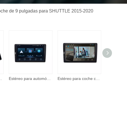
e coche de 9 pulgadas para SHUTTLE 2015-2020
omóvil 2 Din de 7 pulgadas, reproductor de video con pantalla táctil con entrada A/V
Estéreo para automóvil: reproductor multimedia con pantalla táctil IPS Corehan de 7 'compatible con Apple CarPlay inalámbrico y Android Auto Mirror Link
Estéreo para coche con Apple CarPlay, Android Auto, pantalla táctil de 7 pulgadas, Radio para coche con soporte BT, cámara de respaldo, reproductor de vídeo remoto