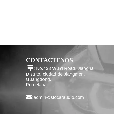
CONTÁCTENOS

:
No.438 WuYi Road, Jianghai
Distrito, ciudad de Jiangmen,
Guangdong.
Porcelana

:
admin@stccaraudio.com