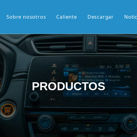
Sobre nosotros
Caliente
Descargar
Noti
liente
M de 13,1'
M de 12,3'
2K de 10,36'
PRODUCTOS
vertical de 9,7'
etráctil Android
roid
én llegados