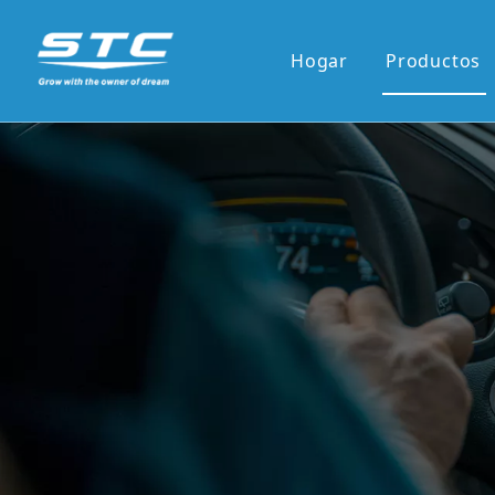
Hogar
Productos
Venta ca
Serie OE
Serie OE
Pantalla 
Pantalla 
7'panel r
9'/10'and
Los reci