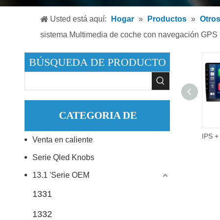
Reproduc
Usted está aquí:
Hogar
»
Productos
»
Otro
Reproduc
sistema Multimedia de coche con navegación GPS
Accesori
BÚSQUEDA DE PRODUCTO
CATEGORIA DE
9 pulgadas 2did Video Audio Multimedia Radio de coche 2 + 32G Android 10,0 reproductor de DVD estéreo para coche.
Venta en caliente
PRODUCTO
Serie Qled Knobs
13.1 'Serie OEM
1331
1332