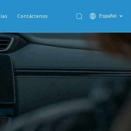
cias
Contáctenos
Español
English
Pусский
Português