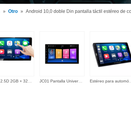
tor de MP3 para coche
s
»
Otro
»
Android 10,0 doble Din pantalla táctil estéreo d
tor MP5 para coche
os
IPS + 2.5D 2GB + 32GB 360 Cámara con cable Carplay Tema en línea 48 Band EQ 10 pulgadas Android Pantalla táctil Reproductor de Dvd para automóvil Electrónica para automóvil
JC01 Pantalla Universal de 7 pulgadas sistema de navegación Gps reproductor de vídeo unidad principal reproductor Multimedia para coche 2 doble Din 2din
Estéreo para automóvil Compatible con Apple Carplay y Android Auto, estéreo para aut