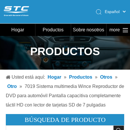
Español
English
Pусский
Hogar
Productos
Sobre nosotros
more
Português
Hogar
PRODUCTOS
Productos
Sobre nosotros
Caliente
Usted está aquí:
Hogar
»
Productos
»
Otros
»
Descargar
Otro
»
7019 Sistema multimedia Wince Reproductor de
Noticias
DVD para automóvil Pantalla capacitiva completamente
táctil HD con lector de tarjetas SD de 7 pulgadas
Contáctenos
BÚSQUEDA DE PRODUCTO