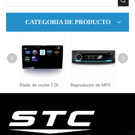
CATEGORIA DE PRODUCTO
9001 Universal 9 pulgadas pantalla grande Android Auto Radio reproductor de DVD para coche con GPS Wifi soporte marco 1Ram 16Rom
Radio de coche 2 Din Autoradio 7 'HD pantalla táctil pantalla Digital Bt FM USB SD Radio de coche reproductor Multimedia MP3
Reproductor de MP3 BT para coche de alta calidad, generación de Radio para coche, CD Van12v, máquina de tarjetas, cinta para coche